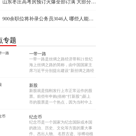
山东枣庄高考房预订火爆全部订满 大部分提前两个多月预定
900余职位将补录公务员3046人 哪些人能参加国考补录？
点专题
一带一路
一带一路是丝绸之路经济带和21世纪
海上丝绸之路的简称，由中国国家主
席习近平分别提出建设“新丝绸之路经
济带”和“21世纪海上丝绸之路”的战略
构想。“一带一路”共同打造政治互
新股
信、经济融合、文化包容的利益共同
新股就是指刚发行上市正常运作的股
体、命运共同体和责任共同体。...
票。前些年申购(俗称“打新股”)新上
市的股票是一个热点，因为当时中上
了新股就如“白捡”了一笔财，新股首
日上市均有近100%左右的涨幅，目前
纪念币
新股一上市就连续几个涨停板，使得
纪念币是一个国家为纪念国际或本国
打新股热度出现上升。...
的政治、历史、文化等方面的重大事
件、杰出人物、 名胜古迹、珍稀动植