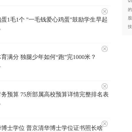
w
的
不
感
股
蛋1毛1个 "一毛钱爱心鸡蛋"鼓励学生早起
兴
趣
技
7
不
感
育满分 独腿少年如何“跑”完1000米？
兴
趣
7
不
感
财务预算 75所部属高校预算详情完整排名表
兴
趣
7
不
博士学位 普京清华博士学位证书照长啥
感
兴