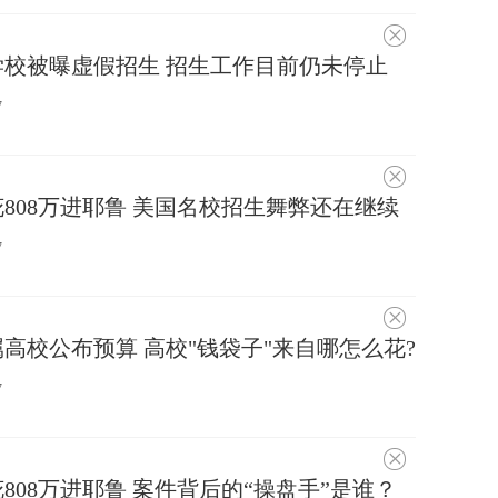
不
感
校被曝虚假招生 招生工作目前仍未停止
兴
趣
7
不
感
花808万进耶鲁 美国名校招生舞弊还在继续
兴
趣
7
不
感
属高校公布预算 高校"钱袋子"来自哪怎么花?
兴
趣
7
不
感
808万进耶鲁 案件背后的“操盘手”是谁？
兴