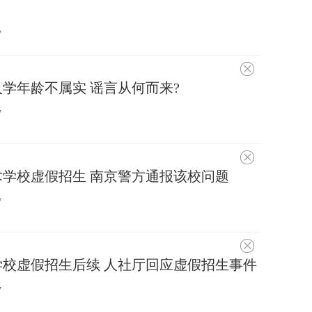
趣
7
不
感
学年龄不属实 谣言从何而来?
兴
趣
7
不
感
学校虚假招生 南京警方通报该校问题
兴
趣
7
不
感
校虚假招生后续 人社厅回应虚假招生事件
兴
趣
7