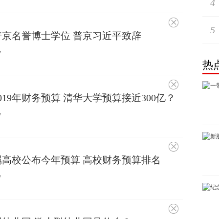
4
不
5
感
京名誉博士学位 普京习近平致辞
兴
趣
7
热
不
感
019年财务预算 清华大学预算接近300亿？
兴
趣
7
不
感
属高校公布今年预算 高校财务预算排名
兴
趣
7
不
感