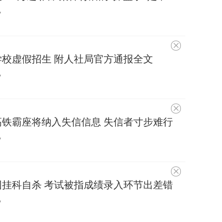
趣
7
不
感
校虚假招生 附人社局官方通报全文
兴
趣
7
不
感
铁霸座将纳入失信信息 失信者寸步难行
兴
趣
7
不
感
因挂科自杀 考试被指成绩录入环节出差错
兴
趣
7