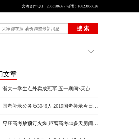
文稿合作 QQ：2865586377 电话：18623865026
搜 索
门文章
浙大一学生点外卖成冠军 五一期间3天点外卖消费2122元
国考补录公务员3046人 2019国考补录今日可申请调剂
枣庄高考放预订火爆 距离高考40多天房间已全部订光