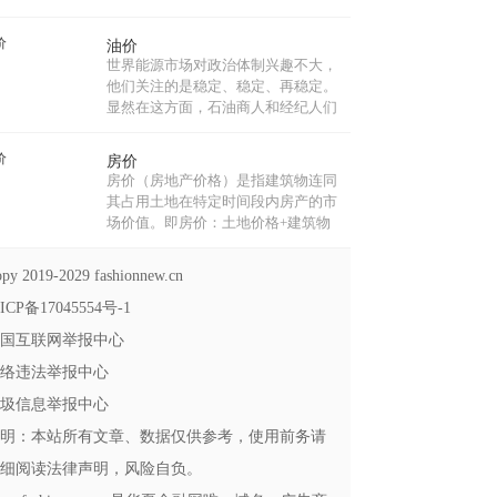
物、体育赛事等而发行的法定货币，
它包括普通纪念币和贵金属纪念币。
油价
质量一般为精制，限量发行。贵金属
世界能源市场对政治体制兴趣不大，
纪念币理论上是可以参与流通的，具
他们关注的是稳定、稳定、再稳定。
有流通手段职能。...
显然在这方面，石油商人和经纪人们
与对中东局势感到兴奋的西方舆论截
然不同。目前推动石油价格的有两
房价
点：当前局势和未来预期。...
房价（房地产价格）是指建筑物连同
其占用土地在特定时间段内房产的市
场价值。即房价：土地价格+建筑物
价格，是房地产经济运行和资源配置
最重要的调节机制。房价的价格定位
py 2019-2029 fashionnew.cn
由多种因素构成。...
ICP备17045554号-1
国互联网举报中心
络违法举报中心
圾信息举报中心
明：本站所有文章、数据仅供参考，使用前务请
细阅读法律声明，风险自负。