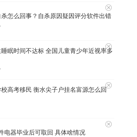
不
感
自杀怎么回事？自杀原因疑因评分软件出错
兴
趣
7
不
睡眠时间不达标 全国儿童青少年近视率多
感
兴
趣
7
不
校高考移民 衡水尖子户挂名富源怎么回
感
兴
趣
不
感
件电器毕业后可取回 具体啥情况
兴