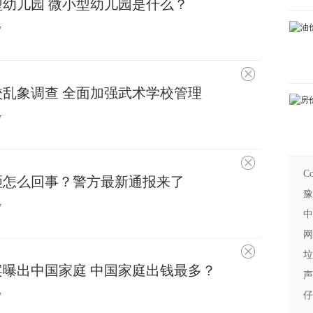
幼儿园 微小型幼儿园是什么？
兴
趣
7
不
感
乱象调查 全面加强武术学校管理
兴
趣
7
不
感
Co
砸怎么回事？警方最新通报来了
兴
趣
豫
7
中
网
不
垃
感
曝出中国家庭 中国家庭出钱最多？
兴
声
趣
仔
7