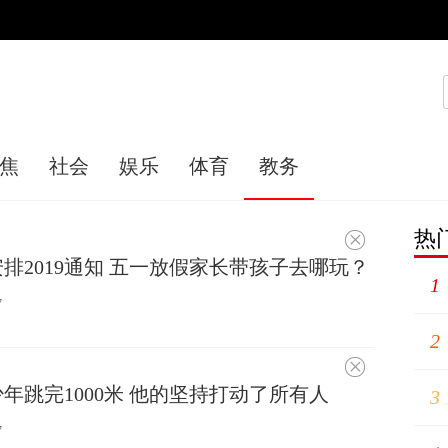
焦
社会
娱乐
体育
教务
热
不
感
排2019通知 五一放假家长带孩子去哪玩？
兴
1
趣
7
2
不
感
年跳完1000米 他的坚持打动了所有人
3
兴
趣
7