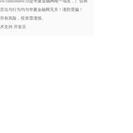
ww.fashionnew.cn是华夏金融网唯一域名，广告商
言论与行为均与华夏金融网无关！谨防受骗！
市有风险，投资需谨慎。
术支持:
开发豆